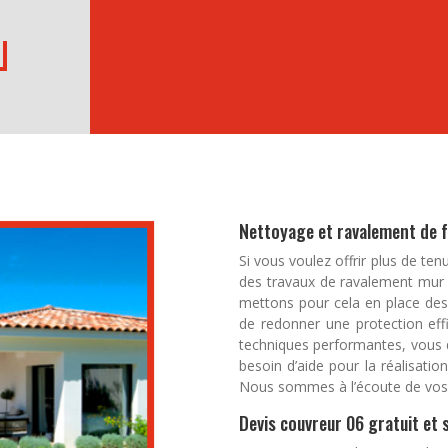
de votre toit. Nou
équipe propose de s
Elément indispensa
de trouver le meil
interventions adé
d’être efficacem
lichens n’auront pl
gouttière que vou
complet pour effec
notre équipe co
urgence. En effet
compétences pour 
dégâts – surtout e
Nous intervenons su
humide. Notre éq
l’immédiat sur tou
rapide.
Nettoyage et ravalement de f
Si vous voulez offrir plus de te
des travaux de ravalement mur e
mettons pour cela en place des
de redonner une protection effi
techniques performantes, vous 
besoin d’aide pour la réalisatio
Nous sommes à l’écoute de vos 
Devis couvreur 06 gratuit e