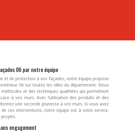
s réalisons un diagnostic complet de la toiture afin
atisfaire tout projet en réalisant les travaux et les
ble à la maison et toute habitation, le toit se doit
leur produit pour les matériaux. Toutes mousses et
quates à vos demandes. Quel que soit le type de
ent entretenu. ETS Bâtiments propose un service
us place sur votre toit après notre intervention.
s voulez avoir ou vous avez déjà (PVC, alu, zinc),
tuer la réparation et le dépannage de toiture 06 en
uvreur zingueur met à votre disposition des
, à des moments inhabitués, le toit présente des
poser et entretenir efficacement vos gouttières.
n période de pluie. Cela est spécifique à la saison
r toute structure de toit.
uipe composée de professionnels intervient à
t Alpes-Maritimes pour vous assurer une réparation
açades 06 par notre équipe
nue et de protection à vos façades, notre équipe propose
xtérieur 06 sur toutes les villes du département. Nous
 méthodes et des techniques qualifiées qui permettent
cace à vos murs. Avec l’utilisation des produits et des
donnez une seconde jeunesse à vos murs. Si vous avez
n de ces interventions, notre équipe est à votre service.
projets.
t sans engagement